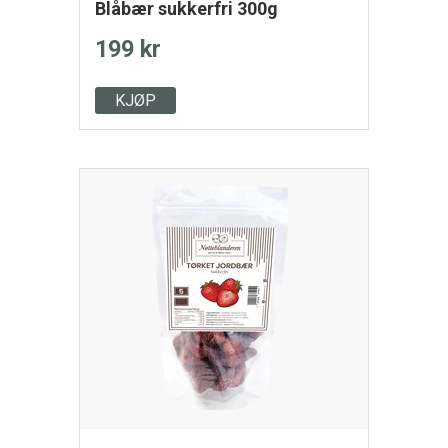
Blåbær sukkerfri 300g
199 kr
KJØP