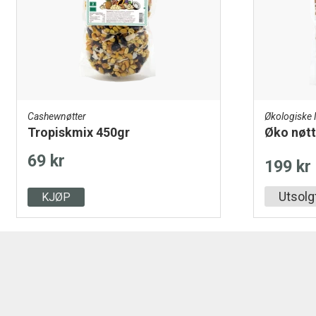
Cashewnøtter
Økologiske 
Tropiskmix 450gr
Øko nøt
69 kr
199 kr
Utsolg
KJØP