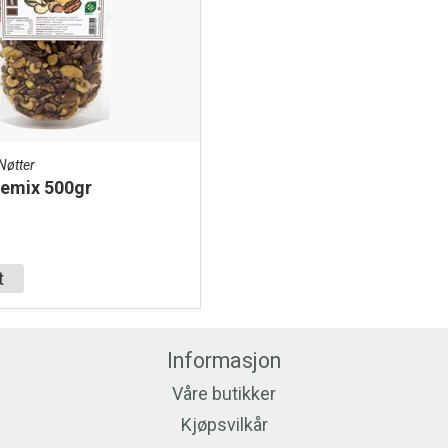
Nøtter
temix 500gr
t
Informasjon
Våre butikker
Kjøpsvilkår