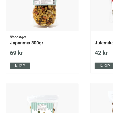
Blandinger
Japanmix 300gr
Julemik
69 kr
42 kr
KJØP
KJØP