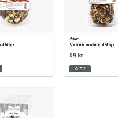
Nøtter
s 450gr
Naturblanding 450gr
69 kr
KJØP