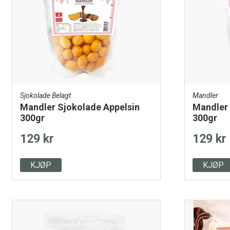
Sjokolade Belagt
Mandler
Mandler Sjokolade Appelsin
Mandler 
300gr
300gr
129 kr
129 kr
KJØP
KJØP