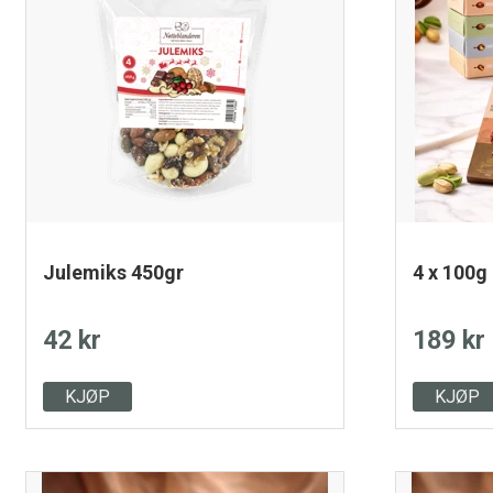
Julemiks 450gr
4 x 100g
42 kr
189 kr
KJØP
KJØP