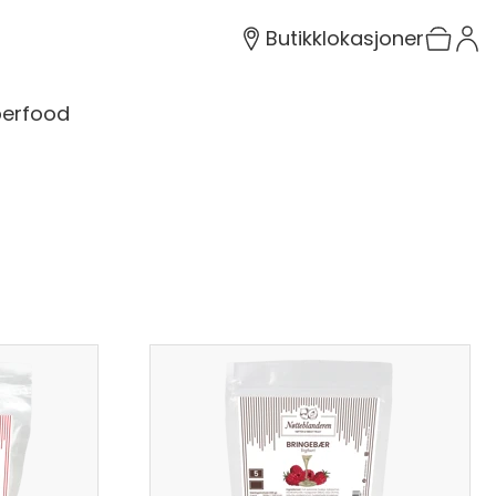
Butikklokasjoner
erfood