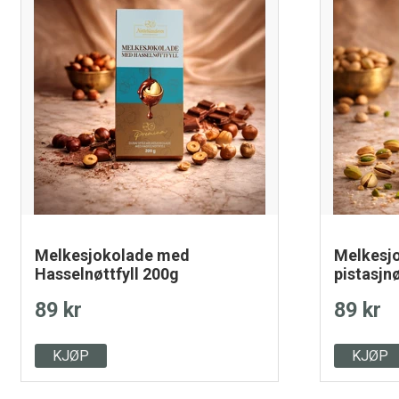
Melkesjokolade med
Melkesj
Hasselnøttfyll 200g
pistasjnø
89 kr
89 kr
KJØP
KJØP