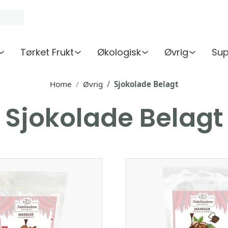
Tørket Frukt
Økologisk
Øvrig
Sup
Home
Øvrig
Sjokolade Belagt
Sjokolade Belagt