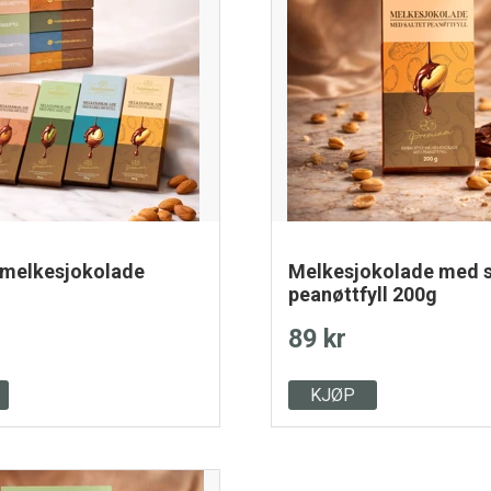
 melkesjokolade
Melkesjokolade med s
peanøttfyll 200g
89 kr
KJØP