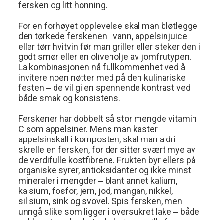
fersken og litt honning.
For en forhøyet opplevelse skal man bløtlegge
den tørkede ferskenen i vann, appelsinjuice
eller tørr hvitvin før man griller eller steker den i
godt smør eller en olivenolje av jomfrutypen.
La kombinasjonen nå fullkommenhet ved å
invitere noen nøtter med på den kulinariske
festen ‒ de vil gi en spennende kontrast ved
både smak og konsistens.
Ferskener har dobbelt så stor mengde vitamin
C som appelsiner. Mens man kaster
appelsinskall i komposten, skal man aldri
skrelle en fersken, for der sitter svært mye av
de verdifulle kostfibrene. Frukten byr ellers på
organiske syrer, antioksidanter og ikke minst
mineraler i mengder ‒ blant annet kalium,
kalsium, fosfor, jern, jod, mangan, nikkel,
silisium, sink og svovel. Spis fersken, men
unngå slike som ligger i oversukret lake ‒ både