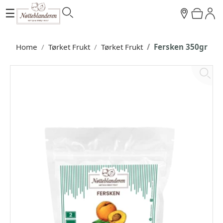
☰
Home
Tørket Frukt
Tørket Frukt
Fersken 350gr