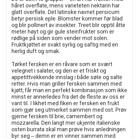
håret overflate, mens varieteten nektarin har
glatt overflate. Det latinske navnet persicum
betyr persisk eple. Blomster kommer før blad
og blir pollinert av insekter. Treet blir opptil åtte
meter høyt og gir gule steinfrukter som er
rødlige på siden som vender mot solen.
Fruktkjøttet er svakt syrlig og saftig med en
herlig duft og smak.
Tørket fersken er en råvare som er svært
velegnet i salater, og den er et friskt og
appetittvekkende innslag i både søte og salte
retter. Hvis man griller fersken sammen med
kjøtt, får man en perfekt kombinasjon som ikke
minst er annerledes fra det de fleste av oss er
vant til. I likhet med fiken er fersken en frukt
som gjør seg utmerket sammen med ost. Prøv
gjerne fersken til brie, camembert og
mozzarella. Den langt mer ukjente italienske
osten burrata skal man prøve hvis anledningen
byr seg ‒ demn er en vinner sammen med