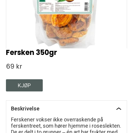
Fersken 350gr
69 kr
KJØP
Beskrivelse
Ferskener vokser ikke overraskende på
ferskentreet, som hører hjemme i roseslekten.
De er delt i to grupper ‒ én art har frukter med