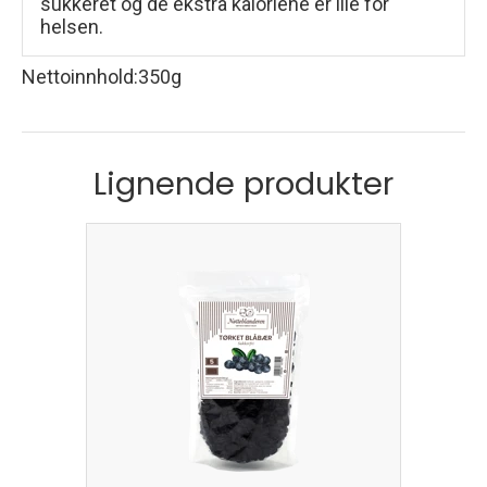
sukkeret og de ekstra kaloriene er ille for
helsen.
Nettoinnhold
:
350g
Lignende produkter