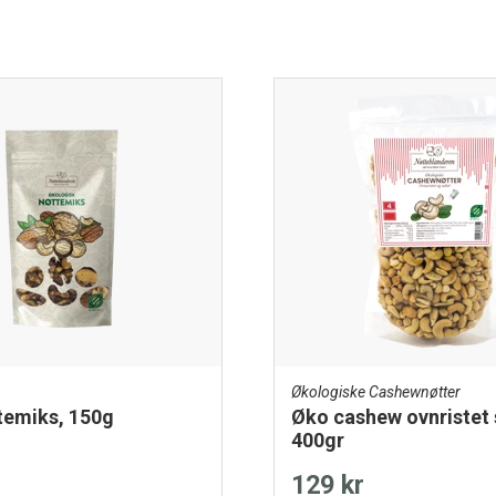
-hvorav sukkerarter 2g
Protein 14g
Salt 0,01g
Økologiske Cashewnøtter
temiks, 150g
Øko cashew ovnristet 
400gr
129 kr