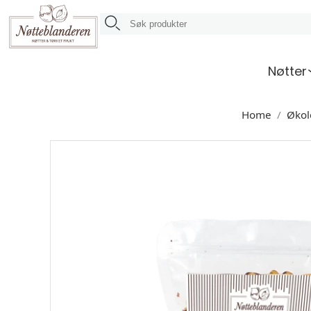
Nøtter
Home
Økol