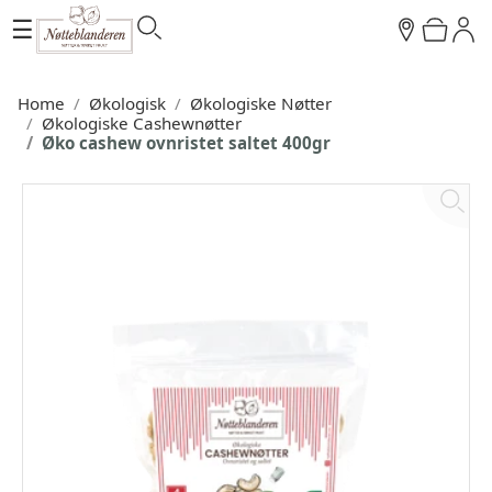
☰
Home
Økologisk
Økologiske Nøtter
Økologiske Cashewnøtter
Øko cashew ovnristet saltet 400gr