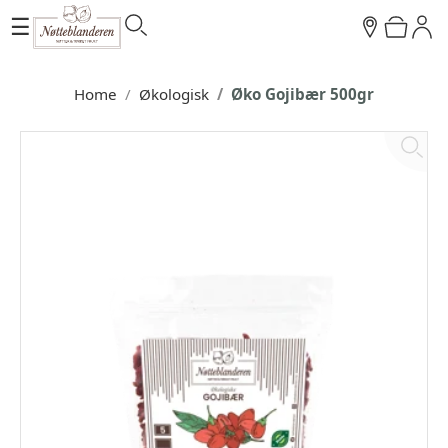
☰
Home
Økologisk
Øko Gojibær 500gr