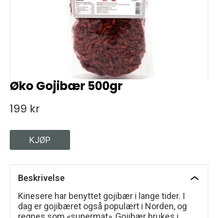
Øko Gojibær 500gr
199 kr
KJØP
Beskrivelse
Kinesere har benyttet gojibær i lange tider. I
dag er gojibæret også populært i Norden, og
regnes som «supermat», Gojibær brukes i