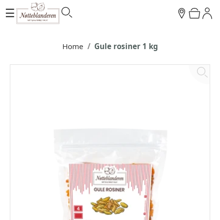
☰
Home
Gule rosiner 1 kg