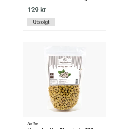
129 kr
Utsolgt
Nøtter