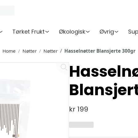
Tørket Frukt
Økologisk
Øvrig
Sup
Home
Nøtter
Nøtter
Hasselnøtter Blansjerte 300gr
Hasselnø
Blansjer
kr 199